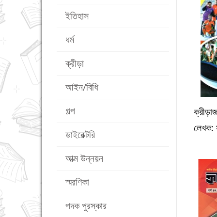
ইতিহাস
ধর্ম
ক্রীড়া
আইন/বিধি
গল্প
ক্রীড়া
লেখক: 
ডাইরেক্টরি
আত্ম উন্নয়ন
স্মরণিকা
পদক পুরস্কার