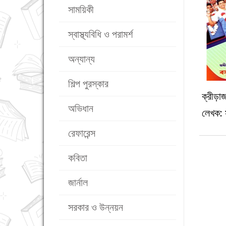
সাময়িকী
স্বাস্থ্যবিধি ও পরামর্শ
অন্যান্য
শিল্প পুরস্কার
ক্রীড়াজ
অভিধান
লেখক: 
রেফারেন্স
কবিতা
জার্নাল
সরকার ও উন্নয়ন