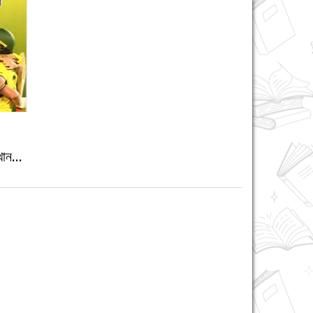
ান...