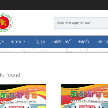
োম
কালেকশন
ই-বুক
নোটিস বোর্ড
গ্যালারি
যোগায
ks found