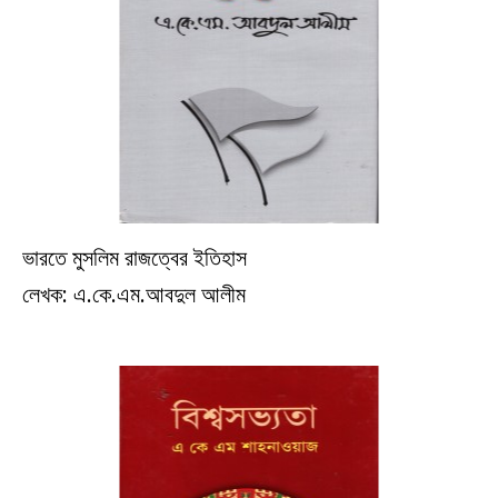
ভারতে মুসলিম রাজত্বের ইতিহাস
ইতিহাস
লেখক: এ.কে.এম.আবদুল আলীম