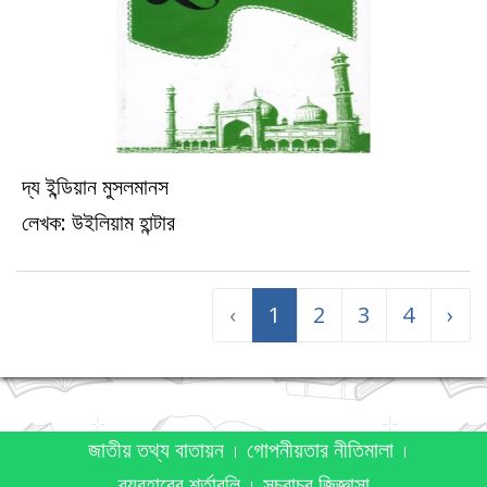
দ্য ইন্ডিয়ান মুসলমানস
ইতিহাস
লেখক: উইলিয়াম হান্টার
‹
1
2
3
4
›
জাতীয় তথ্য বাতায়ন
গোপনীয়তার নীতিমালা
ব্যবহারের শর্তাবলি
সচরাচর জিজ্ঞাসা