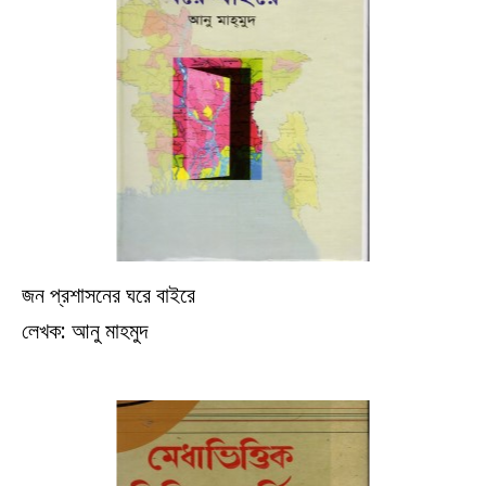
জন প্রশাসনের ঘরে বাইরে
ইতিহাস
লেখক: আনু মাহমুদ