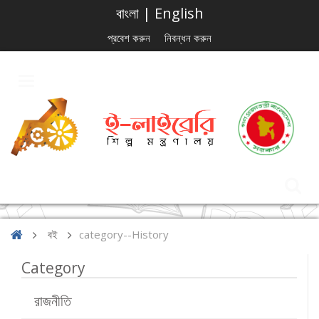
বাংলা
|
English
প্রবেশ করুন
নিবন্ধন করুন
বই
category--History
Category
রাজনীতি