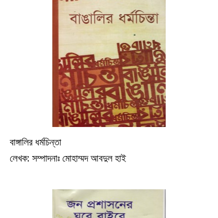
বাঙ্গালির ধর্মচিন্তা
ইতিহাস
লেখক: সম্পাদনাঃ মোহাম্মদ আবদুল হাই