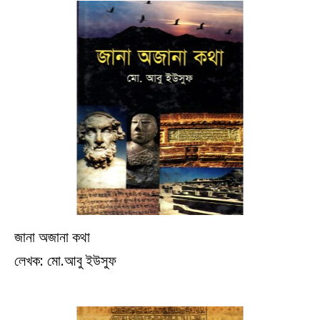
জানা অজানা কথা
ইতিহাস
লেখক: মো.আবু ইউসুফ