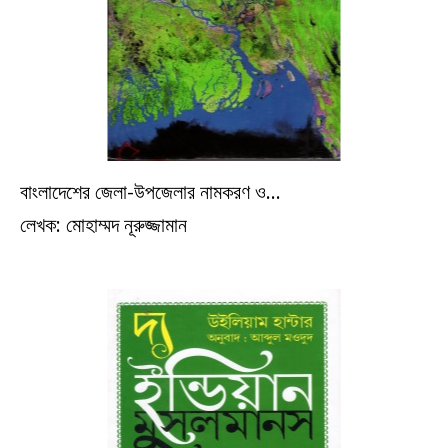
বাংলাদেশের জেলা-উপজেলার নামকরণ ও...
ইতিহাস
লেখক: মোহাম্মদ নূরুজ্জামান