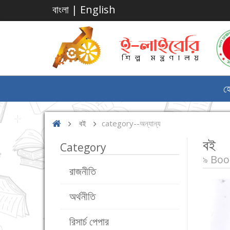
বাংলা
|
English
হ
বই
category--অন্যান্য
বই
Category
৯ Boo
রাজনীতি
অর্থনীতি
রিসার্চ পেপার