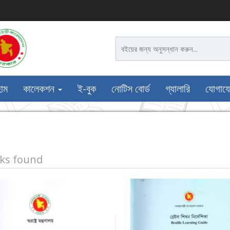
োম
কালেকশন
ই-বুক
নোটিস বোর্ড
গ্যালারি
যোগায
ks found