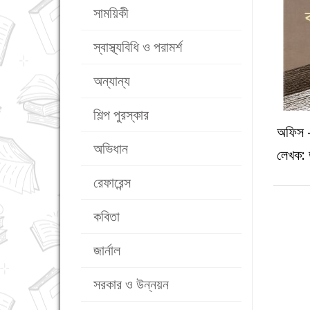
সাময়িকী
স্বাস্থ্যবিধি ও পরামর্শ
অন্যান্য
শিল্প পুরস্কার
অফিস -
অভিধান
লেখক: 
রেফারেন্স
কবিতা
জার্নাল
সরকার ও উন্নয়ন