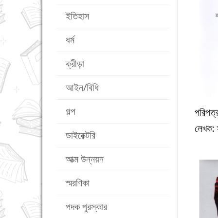
ইতিহাস
ধর্ম
ক্রীড়া
আইন/বিধি
গল্প
পরিপত্
লেখক: স্
ডাইরেক্টরি
আত্ম উন্নয়ন
স্মরণিকা
পদক পুরস্কার