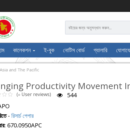
োম
কালেকশন
ই-বুক
নোটিস বোর্ড
গ্যালারি
যোগায
sia and The Pacific
nging Productivity Movement In
(০ User reviews)
544
 APO
রিতে
-
রিসার্চ পেপার
বার
: 670.0950APC