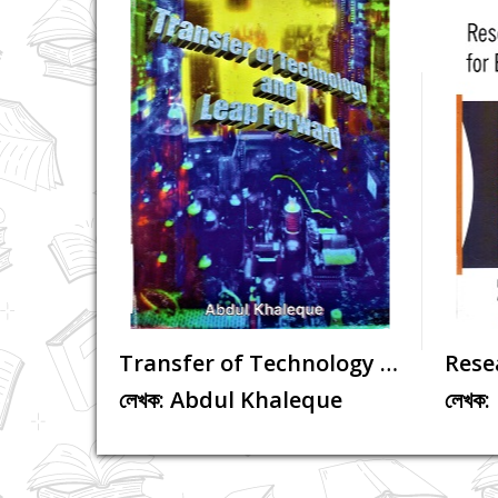
Preparedness of training institu...
Transfer of Technology and Leap ...
্চ...
রিসার্চ...
লেখক: Farkhunda Dorin,Shaikh Sa...
লেখক: Abdul Khaleque