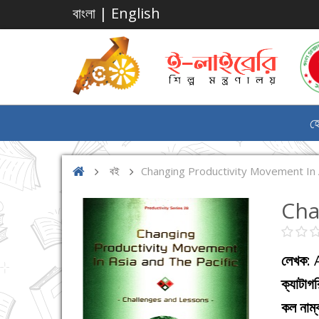
বাংলা
|
English
হ
বই
Changing Productivity Movement In A
Cha
লেখক
:
ক্যাটাগ
কল নাম্