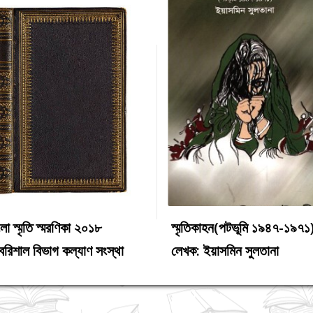
লা স্মৃতি স্মরণিকা ২০১৮
স্মৃতিকাহন(পটভূমি ১৯৪৭-১৯৭১
ইতিহাস
ইতিহা
বরিশাল বিভাগ কল্যাণ সংস্থা
লেখক: ইয়াসমিন সুলতানা