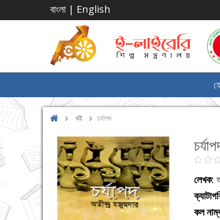
বাংলা
|
English
হ
বই
চর্যাপদ
চর্যাপ
লেখক
: 
ক্যাটাগ
কল নাম্