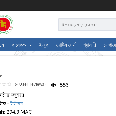
োম
কালেকশন
ই-বুক
নোটিস বোর্ড
গ্যালারি
যোগায
দ
(০ User reviews)
556
অতীন্দ্র মজুমদার
রিতে
-
ইতিহাস
বার
: 294.3 MAC